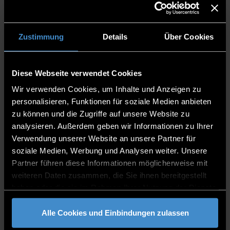
bei Eignung per Email eingeladen.
Für das Programm stehen 20
Studienplätze zur Verfügung.
Zustimmung
Details
Über Cookies
Eine Berufstätigkeit nach dem Abschluss
des ersten Hochschulstudiums ist nicht
Voraussetzung zur Zulassung.
Diese Webseite verwendet Cookies
Die Zulassung ist in der Studien- und
Prüfungsordnung festgelegt. (§ 3
Wir verwenden Cookies, um Inhalte und Anzeigen zu
Qualifikation und
personalisieren, Funktionen für soziale Medien anbieten
Zugangsvoraussetzungen sowie
zu können und die Zugriffe auf unsere Website zu
Zulassung).
analysieren. Außerdem geben wir Informationen zu Ihrer
Sprachanforderungen
Verwendung unserer Website an unsere Partner für
soziale Medien, Werbung und Analysen weiter. Unsere
Gebühren
Partner führen diese Informationen möglicherweise mit
Keine Studiengebühren,
weiteren Daten zusammen, die Sie ihnen bereitgestellt
nur
Studierendenwerksbeitrag
haben oder die sie im Rahmen Ihrer Nutzung der Dienste
Für Internationale Studierende aus Nicht-
gesammelt haben.
EU/EWR Ländern fallen Servicegebühren
Alle Cookies und Einbindungen zulassen
pro Semester an. Alle Informationen dazu