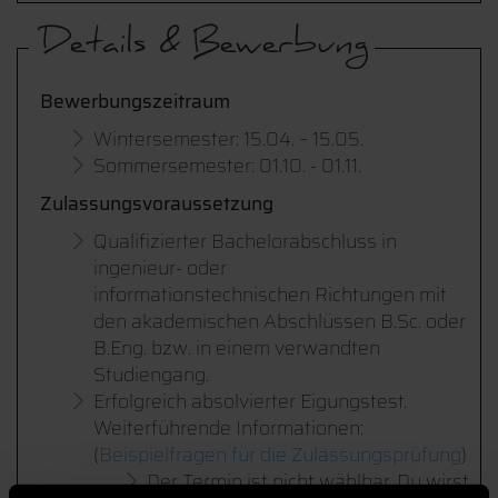
Details & Bewerbung
Bewerbungszeitraum
Wintersemester: 15.04. – 15.05.
Sommersemester: 01.10. - 01.11.
Zulassungsvoraussetzung
Qualifizierter Bachelorabschluss in
ingenieur- oder
informationstechnischen Richtungen mit
den akademischen Abschlüssen B.Sc. oder
B.Eng. bzw. in einem verwandten
Studiengang.
Erfolgreich absolvierter Eigungstest.
Weiterführende Informationen:
(
Beispielfragen für die Zulassungsprüfung
)
Der Termin ist nicht wählbar. Du wirst