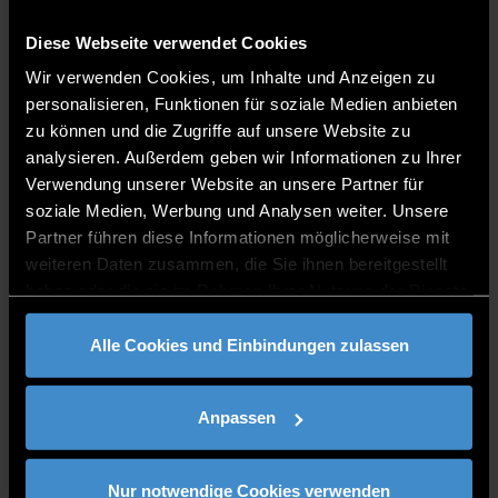
Keine Studiengebühren,
nur
Studierendenwerksbeitrag
Diese Webseite verwendet Cookies
Für Internationale Studierende aus Nicht-
Wir verwenden Cookies, um Inhalte und Anzeigen zu
EU/EWR Ländern fallen Servicegebühren
personalisieren, Funktionen für soziale Medien anbieten
pro Semester an. Alle Informationen dazu
zu können und die Zugriffe auf unsere Website zu
findest du hier:
Servicegebühren für
analysieren. Außerdem geben wir Informationen zu Ihrer
internationale Bewerberinnen und
Verwendung unserer Website an unsere Partner für
Bewerber aus Nicht-EU-Ländern.
soziale Medien, Werbung und Analysen weiter. Unsere
1)
Das ärztliche Attest ist bei der Teilnahme am EFV entsprechend dem
Partner führen diese Informationen möglicherweise mit
verlinkten Formular vorzulegen. In Bayern wird die Durchführung der
weiteren Daten zusammen, die Sie ihnen bereitgestellt
Tauglichkeitsuntersuchungen u.a. durch die sportärztlichen
haben oder die sie im Rahmen Ihrer Nutzung der Dienste
Beratungsstellen
des BSÄV und BLSV angeboten.
gesammelt haben.
Alle Cookies und Einbindungen zulassen
Links & Kontakt
Anpassen
Quicklinks
Bewerbung
Nur notwendige Cookies verwenden