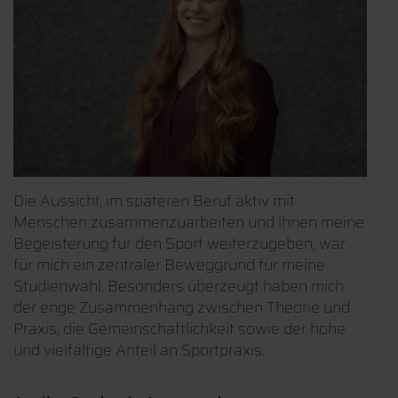
Die Aussicht, im späteren Beruf aktiv mit
Ausschlaggebend für meine Studienwahl war die
Menschen zusammenzuarbeiten und ihnen meine
Aussicht, mein größtes Hobby mit meinem Beruf
Begeisterung für den Sport weiterzugeben, war
in Zukunft verbinden zu können.
für mich ein zentraler Beweggrund für meine
Das Studium bereitet einen perfekt darauf vor, mit
Studienwahl. Besonders überzeugt haben mich
Menschen zusammenzuarbeiten und sie beim
der enge Zusammenhang zwischen Theorie und
Erreichen ihrer sportlichen Ziele zu unterstützen.
Praxis, die Gemeinschaftlichkeit sowie der hohe
Die enge Verknüpfung von Theorie und Praxis
und vielfältige Anteil an Sportpraxis.
sowie der Zusammenhalt innerhalb des
Studiengangs haben mich sofort überzeugt.