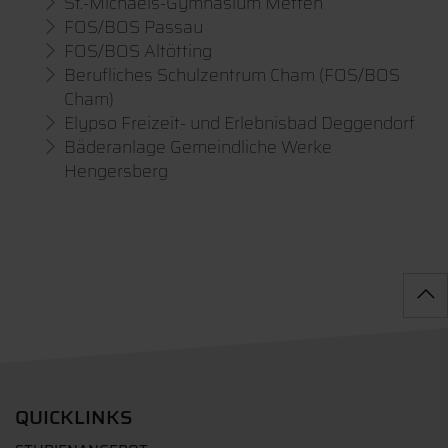
St.-Michaels-Gymnasium Metten
FOS/BOS Passau
FOS/BOS Altötting
Berufliches Schulzentrum Cham (FOS/BOS
Cham)
Elypso Freizeit- und Erlebnisbad Deggendorf
Bäderanlage Gemeindliche Werke
Hengersberg
QUICKLINKS