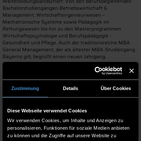
Weiterbildungslandschaft: Von den berufsbegleitenden
Bachelorstudiengängen Betriebswirtschaft &
Management, Wirtschaftsingenieurwesen –
Mechatronische Systeme sowie Pädagogik im
Rettungswesen bis hin zu den Masterprogrammen
Wirtschaftspsychologie und Berufspädagogik -
Gesundheit und Pflege. Auch der traditionsreiche MBA
General Management, der als ältester MBA-Studiengang
Bayerns gilt, begrüßt einen neuen Jahrgang.
Ein besonderes Highlight in diesem Semester: Erstmals
startet der neue MBA-Studiengang Defence & Security.
Ein Programm, das die aktuellen Herausforderungen der
sicherheitspolitischen Landschaft aufgreift und praxisnah
Zustimmung
Details
Über Cookies
adressiert. Zu den Erstsemestern zählen Offiziere der
Bundeswehr sowie Fach- und Führungskräfte aus den
Bereichen Sicherheit, Luftfahrt, Logistik und
Diese Webseite verwendet Cookies
Verteidigungsindustrie.
Wir verwenden Cookies, um Inhalte und Anzeigen zu
Bei der Auftaktveranstaltung begrüßten Corina Welsch
personalisieren, Funktionen für soziale Medien anbieten
sowie Prof. Dr. Wolfgang Dorner, Vizepräsident der THD,
zu können und die Zugriffe auf unsere Website zu
die neuen Studierenden am Campus. „Sie studieren an der