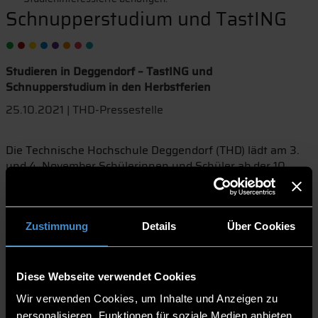
Schnupperstudium und TastING
Studieren in Deggendorf – TastING und
Schnupperstudium in den Herbstferien
25.10.2021 | THD-Pressestelle
Die Technische Hochschule Deggendorf (THD) lädt am 3.
und 4. November Schülerinnen und Schüler ab der 10.
Jahrgangsstufe zu einem Besuch des Campus ein. Das
Schnupperstudium und TastING finden wieder statt. Beide
Veranstaltungen helfen bei der Studien- und
Berufsorientierung. Besucher können sich in echte
Zustimmung
Details
Über Cookies
Vorlesungen setzen, Labore ansehen oder für Workshops
anmelden. Zum Beispiel, um zu lernen, wie man selbst
einen 3D-Scanner baut oder eine App programmiert.
Diese Webseite verwendet Cookies
Das Schnupperstudium am 3. November steht ganz unter
Wir verwenden Cookies, um Inhalte und Anzeigen zu
dem Motto „Studieren probieren“. Schülerinnen und
personalisieren, Funktionen für soziale Medien anbieten