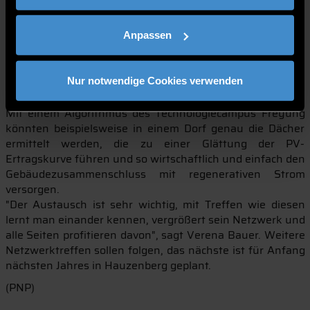
politischen Weichen für die Energiewende sind gestellt,
aber zur Umsetzung sind jetzt die Kommunen gefragt",
Anpassen
betonte Zink in seinem Vortrag. Energiewirtschaft,
Gebäude und Verkehr stellen dabei die kommunalen
Hauptaspekte dar. Lösungsansatz dafür könnten etwa
Nur notwendige Cookies verwenden
lokale Zusammenschlüsse von Photovoltaik-Anlagen sein.
Mit einem Algorithmus des Technologiecampus Freyung
könnten beispielsweise in einem Dorf genau die Dächer
ermittelt werden, die zu einer Glättung der PV-
Ertragskurve führen und so wirtschaftlich und einfach den
Gebäudezusammenschluss mit regenerativen Strom
versorgen.
"Der Austausch ist sehr wichtig, mit Treffen wie diesen
lernt man einander kennen, vergrößert sein Netzwerk und
alle Seiten profitieren davon", sagt Verena Bauer. Weitere
Netzwerktreffen sollen folgen, das nächste ist für Anfang
nächsten Jahres in Hauzenberg geplant.
(PNP)