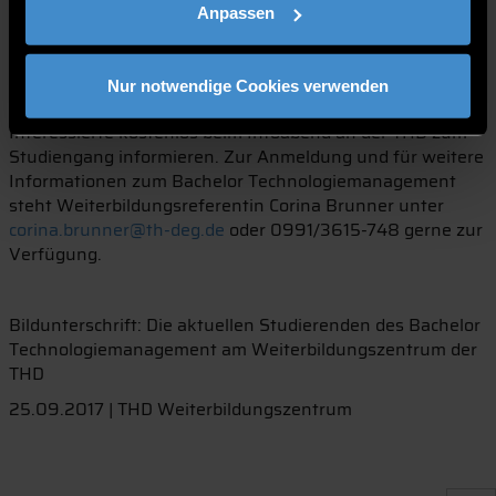
Anpassen
gemacht und mind. 3 Jahre Berufserfahrung haben sowie
für Abiturienten. Ihnen können ebenfalls (auf Antrag) bis
zu 3 Semester anerkannt werden.
Nur notwendige Cookies verwenden
Am
Donnerstag, 07. Dezember um 18:00 Uhr
können sich
Interessierte kostenlos beim Infoabend an der THD zum
Studiengang informieren. Zur Anmeldung und für weitere
Informationen zum Bachelor Technologiemanagement
steht Weiterbildungsreferentin Corina Brunner unter
corina.brunner@th-deg.de
oder 0991/3615-748 gerne zur
Verfügung.
Bildunterschrift: Die aktuellen Studierenden des Bachelor
Technologiemanagement am Weiterbildungszentrum der
THD
25.09.2017 | THD Weiterbildungszentrum