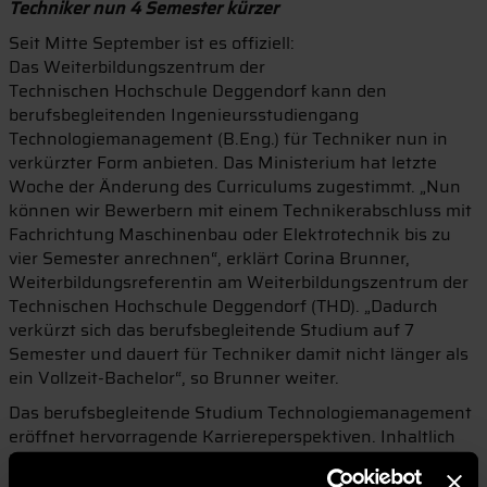
Techniker nun 4 Semester kürzer
Seit Mitte September ist es offiziell:
Das Weiterbildungszentrum der
Technischen Hochschule Deggendorf kann den
berufsbegleitenden Ingenieursstudiengang
Technologiemanagement (B.Eng.) für Techniker nun in
verkürzter Form anbieten. Das Ministerium hat letzte
Woche der Änderung des Curriculums zugestimmt. „Nun
können wir Bewerbern mit einem Technikerabschluss mit
Fachrichtung Maschinenbau oder Elektrotechnik bis zu
vier Semester anrechnen“, erklärt Corina Brunner,
Weiterbildungsreferentin am Weiterbildungszentrum der
Technischen Hochschule Deggendorf (THD). „Dadurch
verkürzt sich das berufsbegleitende Studium auf 7
Semester und dauert für Techniker damit nicht länger als
ein Vollzeit-Bachelor“, so Brunner weiter.
Das berufsbegleitende Studium Technologiemanagement
eröffnet hervorragende Karriereperspektiven. Inhaltlich
beschäftigt sich der Bachelor mit der Schnittstelle
zwischen Technologie und Management. Dadurch