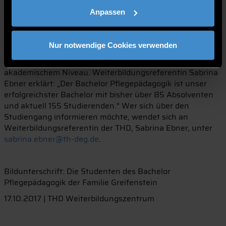
mitgeben.“
Anpassen
Der Bachelor Pflegepädagogik wird seit 2011 am
Weiterbildungszentrum der THD für Pflegefachkräfte
sowie Hebammen und Entbindungspfleger angeboten
Nur notwendige Cookies verwenden
und beinhaltet eine Ausbildung von Fachlehrern für
Pflegeberufe und therapeutische Berufe auf
akademischem Niveau. Weiterbildungsreferentin Sabrina
Ebner erklärt: „Der Bachelor Pflegepädagogik ist unser
erfolgreichster Bachelor mit bisher über 85 Absolventen
und aktuell 155 Studierenden.“ Wer sich über den
Studiengang informieren möchte, wendet sich an
Weiterbildungsreferentin der THD, Sabrina Ebner, unter
sabrina.ebner@th-deg.de
.
Bildunterschrift: Die Studenten des Bachelor
Pflegepädagogik der Familie Greifenstein
17.10.2017 | THD Weiterbildungszentrum