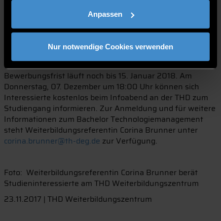
Mehrwert“, erklärt Brunner. Ebenfalls attraktiv ist der
Anpassen
Bachelor Technologiemanagement für Techniker und
Meister aus den Fachrichtungen Maschinenbau und
Elektrotechnik. Hier kann das Weiterbildungszentrum auf
Nur notwendige Cookies verwenden
Antrag sogar bis zu vier Semester anerkennen.
Nächster Studienstart ist im März 2018. Die
Bewerbungsfrist läuft noch bis 15. Januar 2018. Am
Donnerstag, 07. Dezember um 18:00 Uhr können sich
Interessierte kostenlos beim Infoabend an der THD zum
Studiengang informieren. Zur Anmeldung und für weitere
Informationen zum Bachelor Technologiemanagement
steht Weiterbildungsreferentin Corina Brunner unter
corina.brunner@th-deg.de
zur Verfügung.
Foto: Weiterbildungsreferentin Corina Brunner berät
Studieninteressierte am THD Weiterbildungszentrum
23.11.2017 | THD Weiterbildungszentrum