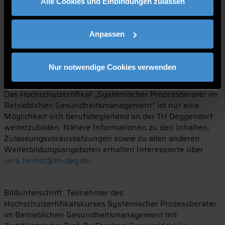
Austausch zu gewährleisten, arbeiten wir bewusst mit
Alle Cookies und Einbindungen zulassen
einem kleinen Teilnehmerkreis“, erklärt Jana Herbst,
Weiterbildungsreferentin der THD. „Insbesondere bei der
Begleitung der Teilnehmer während
Anpassen
Supervisionsworkshops, in denen sie selbständig einen
Einführungsprozess des BGM in einem Unternehmen
ihrer Wahl begleiten, ist das ein großer Vorteil.“, so Herbst
Nur notwendige Cookies verwenden
weiter.
Das Hochschulzertifikat „Systemischer Prozessberater im
Betrieblichen Gesundheitsmanagement“ ist nur eine
Möglichkeit sich berufsbegleitend an der TH Deggendorf
weiterzubilden. Nähere Informationen zu den Inhalten,
Zulassungsvoraussetzungen sowie zu allen anderen
Weiterbildungsangeboten erhalten Interessierte über
jana.herbst@th-deg.de
.
Bildunterschrift: Teilnehmer des
Hochschulzertifikatskurses Systemischer Prozessberater
im Betrieblichen Gesundheitsmanagement mit