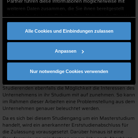
Partner führen diese Informationen möglicherweise mit
Produktionsablauf stillsteht, weil die Maschinen
weiteren Daten zusammen, die Sie ihnen bereitgestellt
Sicherheitslücken aufweisen. Um dies zu verhindern und
haben oder die sie im Rahmen Ihrer Nutzung der Dienste
aktiv Mitarbeiter in diesem Bereich weiterzuentwickeln,
gesammelt haben.
werden die meisten Studierenden im Master Cyber
Alle Cookies und Einbindungen zulassen
Security von ihrem Arbeitgeber unterstützt. „Die
Unternehmen übernehmen entweder die anfallenden
Studiengebühren oder schreiben ihren Mitarbeitern die
Anpassen
Zeiten der Vorlesungen als Arbeitszeit gut. Durch solche
Regelungen und durch den sehr praxisbezogenen
Unterricht profitieren beide Seiten von diesem
Nur notwendige Cookies verwenden
berufsbegleitenden Studium.“, so Apfelbeck. Im Rahmen
der Projektarbeit und der Masterarbeit besteht für die
Studierenden ebenfalls die Möglichkeit die Interessen des
Unternehmens in ihr Studium mit auf zunehmen. So kann
im Rahmen dieser Arbeiten eine Problemstellung aus dem
Unternehmen genauer beleuchtet werden.
Da es sich bei diesem Studiengang um ein Masterstudium
handelt, wird ein anerkannter Erststudienabschluss für
die Zulassung vorausgesetzt. Darüber hinaus ist eine