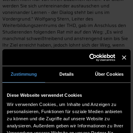
werden Sie sich untereinander austauschen und
voneinander Lernen - der Dialog steht bei uns im
Vordergrund." Wolfgang Stern, Leiter des
Weiterbildungszentrums der THD, gab im Anschluss den
Studierenden folgenden Rat mit auf den Weg: „Es wird
manchmal schweißtreibend und anstrengend sein bis Sie
Ihr Ziel erreicht haben, jedoch lohnt sich der Weg, wenn
man am Ende das Gipfelkreuz erklommen hat und den
Ausblick genießen kann.“ Jedoch seien auch eine
Strategie, eine gute Ausrüstung und die Seilschaft wichtig
sowie die eigene Flexibilität. Stern erklärt: „An schwierigen
Zustimmung
Details
Über Cookies
Stellen beim Aufstieg benötigt man auch manchmal einen
Bergführer, der einem die Richtung aufweist. Das
Weiterbildungszentrum und alle Dozenten sowie
Diese Webseite verwendet Cookies
Professoren werden Ihnen immer ein Ratgeber oder
Trainer sein, damit Sie heil am Ziel ankommen.“ So positiv
Wir verwenden Cookies, um Inhalte und Anzeigen zu
eingestimmt gingen gleich drei Bachelor- und drei
personalisieren, Funktionen für soziale Medien anbieten
Masterstudiengänge in eine neue Runde: Der Bachelor
zu können und die Zugriffe auf unsere Website zu
Betriebliches Management, der Bachelor
analysieren. Außerdem geben wir Informationen zu Ihrer
Technologiemanagement, der Bachelor Pflegepädagogik,
Verwendung unserer Website an unsere Partner für