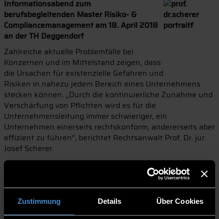
Informationsabend zum
berufsbegleitenden Master Risiko- &
Compliancemanagement am 18. April 2018
an der TH Deggendorf
Zahlreiche aktuelle Problemfälle bei
Konzernen und im Mittelstand zeigen, dass
die Ursachen für existenzielle Gefahren und
Risiken in nahezu jedem Bereich eines Unternehmens
stecken können. „Durch die kontinuierliche Zunahme und
Verschärfung von Pflichten wird es für die
Unternehmensleitung immer schwieriger, ein
Unternehmen einerseits rechtskonform, andererseits aber
effizient zu führen“, berichtet Rechtsanwalt Prof. Dr. jur.
Josef Scherer.
Dazu kommt die steigende Anzahl international und
national gültiger Standards für verschiedenste
Unternehmensbereiche, welche eingehalten werden
müssen. „Unzureichendes Qualitäts-, Compliance- und
Zustimmung
Details
Über Cookies
Risikomanagement sowie fehlende Sensibilität sind
häufig die Ursache für Schäden und