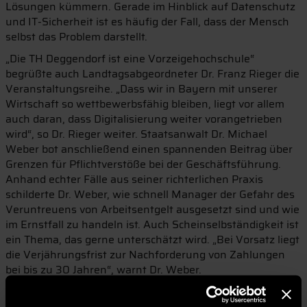
Lösungen kümmern. Gerade im Hinblick auf Datenschutz
und IT-Sicherheit ist es häufig der Fall, dass der Mensch
selbst das Problem darstellt.
„Die TH Deggendorf ist eine Vorzeigehochschule“
begrüßte auch Landtagsabgeordneter Dr. Franz Rieger die
Veranstaltungsreihe. „Dass wir in Bayern mit unserer
Wirtschaft so wettbewerbsfähig bleiben, liegt vor allem
auch daran, dass Digitalisierung weiter vorangetrieben
wird“, so Dr. Rieger weiter. Staatsanwalt Dr. Michael
Weber bot anschließend einen spannenden Beitrag über
Grenzen für Pflichtverstöße bei der Geschäftsführung.
Anhand echter Fälle aus seiner richterlichen Praxis
schilderte Dr. Weber, wie schnell Manager der Gefahr des
Veruntreuens von Arbeitsentgelt ausgesetzt sind und wie
im Ernstfall zu handeln ist. Auch Scheinselbständigkeit ist
ein Thema, das gerne unterschätzt wird. „Bei Vorsatz liegt
die Verjährungsfrist zur Nachforderung von Zahlungen
bei bis zu 30 Jahren“, warnt Dr. Weber.
Anschließend referierten Karl-Michael Brückl und
Franziska Geusen über die neue Spezial-