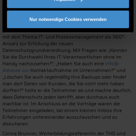
Unternehmensleitung den Überblick behält. „Ihr
Unternehmen ist wichtig. Verlieren Sie nicht die Kontrolle
in all der Komplexität“, erklärt Ludacka in seinem Vortrag.
Nur notwendige Cookies verwenden
Philipp Schneidenbach bildete mit seinem Vortrag den
Abschluss des Symposiums. Er begeisterte die Teilnehmer
mit dem Thema IT- und Prozessmanagement als 360°-
Ansatz zur Erfüllung der neuen
Datenschutzgrundverordnung. Mit Fragen wie „Kennen
Sie die Durchwahl Ihres IT-Verantwortlichen ohne im
Handy nachzusehen?“, „Haben Sie auch eine
info@-
Adresse zur
Kontaktaufnahme im Unternehmen?“ und
„Löschen Sie auch regelmäßig Ihre Backups oder findet
man dort Daten von Kunden, die Sie nicht mehr haben
dürften?“ holte er die Teilnehmer ab und machte deutlich,
dass Datenschutz jeden betrifft, aber durchaus auch
machbar ist. Im Anschluss an die Vorträge waren die
Teilnehmer eingeladen, bei einem kleinen Imbiss ihre
Erfahrungen untereinander auszutauschen und zu
diskutieren.
Corina Brunner, Weiterbildungsreferentin der THD und