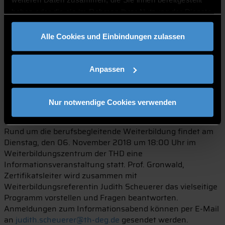
auszubilden“, erklärt Prof. Dr. Stephan Gronwald, Dekan
haben oder die sie im Rahmen Ihrer Nutzung der Dienste
der Fakultät Angewandte Gesundheitswissenschaften
gesammelt haben.
und Leiter des Hochschulzertifikats. Die Weiterbildung
umfasst zwölf Monate und findet an neun Terminen
Alle Cookies und Einbindungen zulassen
wochenendnah statt. „Die Verknüpfung zwischen Theorie
und Praxis ist in diesem Hochschulzertifikatskurs von
Anpassen
besonderer Bedeutung. Die Teilnehmer erlernen in sechs
Modulen die wissenschaftlichen Grundlagen, um
anschließend in Supervision-Workshops einen
Nur notwendige Cookies verwenden
Einführungsprozess des BGM zu bearbeiten“, so Judith
Scheuerer, Weiterbildungsreferentin der THD.
Rund um die berufsbegleitende Weiterbildung findet am
Dienstag, den 06. November 2018 um 18:00 Uhr im
Weiterbildungszentrum der THD eine
Informationsveranstaltung statt. Prof. Gronwald,
Zertifikatsleiter wird zusammen mit
Weiterbildungsreferentin Judith Scheuerer das vielseitige
Programm vorstellen und Fragen beantworten.
Anmeldungen zum Informationsabend können per E-Mail
an
judith.scheuerer@th-deg.de
gesendet werden.