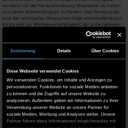
verstärkt vor der Herausforderung Mitarbeiter zu halten
und deren Arbeitsfähigkeit zu fördern. Das Personal als
eine der wichtigsten Ressourcen trägt entscheidend zum
Erfolg und zur Wettbewerbsfähigkeit der Unternehmen
bei. Um die Leistungsfähigkeit und die Zufriedenheit der
Mitarbeiter zu steigern, haben viele Unternehmen
mittlerweile ein professionelles BGM eingerichtet. Dieses
hat sich von einem „Nice-to-have“ zum „Must-have“
Zustimmung
Details
Über Cookies
entwickelt und sorgt für ein positives Arbeitsklima, eine
höhere Motivation sowie Verbundenheit im
Mitarbeiterkreis.
Diese Webseite verwendet Cookies
Wir verwenden Cookies, um Inhalte und Anzeigen zu
Um Spezialisten für das BGM zu qualifizieren, bietet das
personalisieren, Funktionen für soziale Medien anbieten
Weiterbildungszentrum der THD den berufsbegleitenden
zu können und die Zugriffe auf unsere Website zu
Hochschulzertifikatskurs „Systemische Prozessberatung
analysieren. Außerdem geben wir Informationen zu Ihrer
im Betrieblichen Gesundheitsmanagement“ an. „Wir
Verwendung unserer Website an unsere Partner für
haben es uns zum Ziel gemacht, professionelle Hilfe und
soziale Medien, Werbung und Analysen weiter. Unsere
Unterstützung für die Unternehmen und Betriebe in der
Partner führen diese Informationen möglicherweise mit
Region zu leisten und Personen im Bereich BGM
weiteren Daten zusammen, die Sie ihnen bereitgestellt