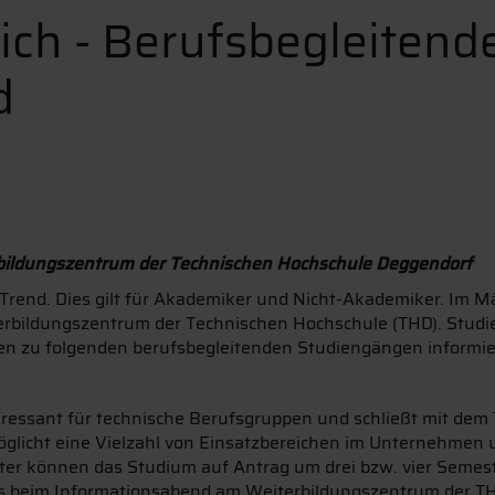
sich - Berufsbegleitend
d
ildungszentrum der Technischen Hochschule Deggendorf
m Trend. Dies gilt für Akademiker und Nicht-Akademiker. Im M
rbildungszentrum der Technischen Hochschule (THD). Studi
en zu folgenden berufsbegleitenden Studiengängen informie
ressant für technische Berufsgruppen und schließt mit dem T
licht eine Vielzahl von Einsatzbereichen im Unternehmen und
er können das Studium auf Antrag um drei bzw. vier Seme
los beim Informationsabend am Weiterbildungszentrum der T