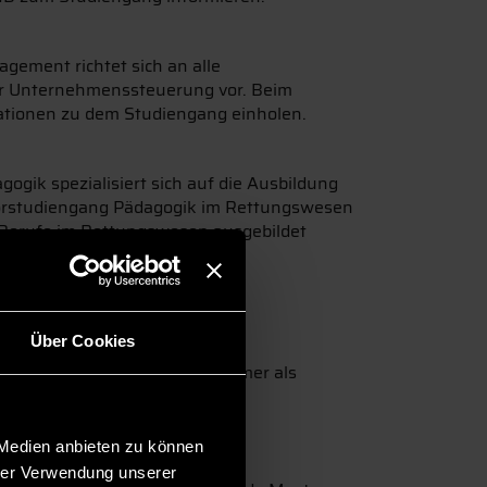
gement richtet sich an alle
der Unternehmenssteuerung vor. Beim
ationen zu dem Studiengang einholen.
gik spezialisiert sich auf die Ausbildung
lorstudiengang Pädagogik im Rettungswesen
ür Berufe im Rettungswesen ausgebildet
taltung ab 18:00 Uhr am
Über Cookies
ssegment den Bachelor
n Inhalten werden die Teilnehmer als
n Informationsabend zu diesem
 Medien anbieten zu können
hrer Verwendung unserer