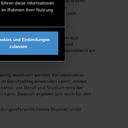
nstellen. Der berufsbegleitende Master
 führen diese Informationen
waltungswissen um spezifisches
ie im Rahmen Ihrer Nutzung
Mittwoch, 12. Dezember können sich
m Managementwissen und bilden sich
ookies und Einbindungen
 für Ingenieure, Informatiker und
zulassen
ich Interessierte beim Informationsabend am
eitig absolviert werden. Ein besonderer
t im Berufsalltag anwenden kann“, erklärt
ination von Beruf und Studium wird der
n kann. Dadurch ergeben sich auch für den
dungsreferentin Corina Brunner unter