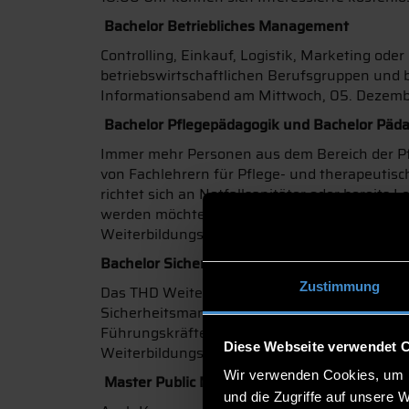
Bachelor Betriebliches Management
Controlling, Einkauf, Logistik, Marketing od
betriebswirtschaftlichen Berufsgruppen und
Informationsabend am Mittwoch, 05. Dezembe
Bachelor Pflegepädagogik und Bachelor Päd
Immer mehr Personen aus dem Bereich der Pfle
von Fachlehrern für Pflege- und therapeuti
richtet sich an Notfallsanitäter oder bereit
werden möchten. Studieninteressierte könne
Weiterbildungszentrum informieren.
Bachelor Sicherheitsmanagement
Zustimmung
Das THD Weiterbildungszentrum bietet erstm
Sicherheitsmanagement an. Durch die Kombina
Führungskräfte in der Sicherheitsbranche vor
Diese Webseite verwendet 
Weiterbildungsangebot statt.
Wir verwenden Cookies, um I
Master Public Management
und die Zugriffe auf unsere 