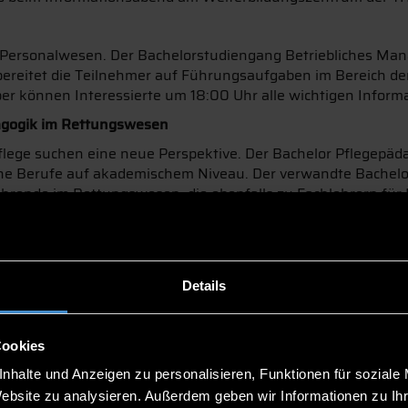
er Personalwesen. Der Bachelorstudiengang Betriebliches Mana
 bereitet die Teilnehmer auf Führungsaufgaben im Bereich 
r können Interessierte um 18:00 Uhr alle wichtigen Inform
agogik im Rettungswesen
ge suchen eine neue Perspektive. Der Bachelor Pflegepädago
sche Berufe auf akademischem Niveau. Der verwandte Bache
s Lehrende im Rettungswesen, die ebenfalls zu Fachlehrern f
n sich am Montag, 10. Dezember bei der Informationsverans
Details
als ab März 2019 für alle Arbeitnehmer aus dem Sicherheit
tion von betriebswirtschaftlichen und sicherheitsrelevante
bereitet. Am Dienstag, 11. Dezember um 18:00 Uhr findet ei
Cookies
nhalte und Anzeigen zu personalisieren, Funktionen für soziale
Website zu analysieren. Außerdem geben wir Informationen zu I