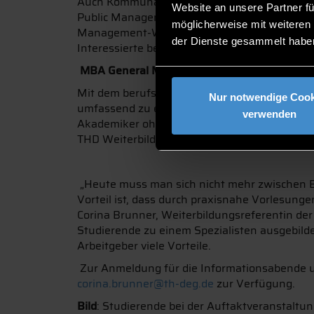
Auch Kommunalverwaltungen müssen sich auf 
Website an unsere Partner fü
Public Management richtet sich an Fach- und
möglicherweise mit weiteren
Management-Wissen erweitern und sich auf d
der Dienste gesammelt habe
Interessierte beim Informationsabend ab 18:
MBA General Management
Mit dem berufsbegleitenden MBA General Ma
Nur notwendige Cook
umfassend zu eine gefragten Führungskräften
verwenden
Akademiker ohne betriebswirtschaftlichen H
THD Weiterbildungszentrum über den Studie
„Heute muss man sich nicht mehr zwischen Be
Vorteil ist, dass durch praxisnahe Vorlesung
Corina Brunner, Weiterbildungsreferentin de
Studierende zu einem Spezialisten ausgebild
Arbeitgeber viele Vorteile.
Zur Anmeldung für die Informationsabende u
corina.brunner@th-deg.de
zur Verfügung.
Bild
: Studierende bei der Auftaktveranstalt