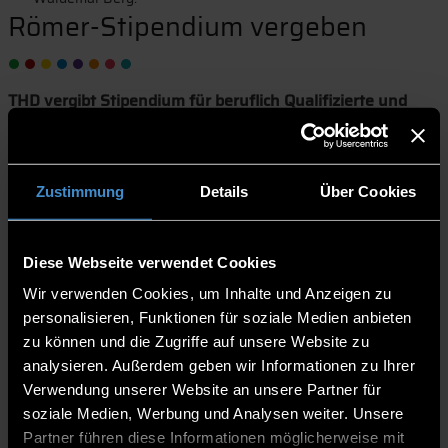
Römer-Stipendium vergeben
THD vergibt Stipendium für beruflich Qualifizierte und
Meister
28.10.2024 | THD-Pressestelle
Zustimmung
Details
Über Cookies
Am 24. Oktober verlieh die Technische Hochschule (THD)
zum neunten Mal das Stipendium der J. C. Römer Stiftung,
an Martin Schreiner. Der Softwaredesign-Student im
Diese Webseite verwendet Cookies
ersten Semester erhält über die Förderdauer von vier
Wir verwenden Cookies, um Inhalte und Anzeigen zu
Semestern monatlich 200 Euro. Darüber hinaus profitiert
personalisieren, Funktionen für soziale Medien anbieten
er vom großen Netzwerk der Fördergesellschaft. Die
Stiftung aus Grafenau unterstützt damit Meister und
zu können und die Zugriffe auf unsere Website zu
beruflich Qualifizierte wie ihn bei ihrem ersten
analysieren. Außerdem geben wir Informationen zu Ihrer
akademischen Hochschulstudium im technischen Bereich.
Verwendung unserer Website an unsere Partner für
soziale Medien, Werbung und Analysen weiter. Unsere
Gerade aus dem beruflichen Alltag heraus bedeutet der
Partner führen diese Informationen möglicherweise mit
Schritt ins Vollzeitstudium eine große finanzielle