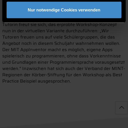
MINT-Team von Tourismusmanagement-Studentin, Celine
Nur notwendige Cookies verwenden
Münz unterstützt. Gemeinsam haben sie das Programm
für die Nutzung auf Microsoft-Teams fit gemacht. Als
Tutorin freut sie sich, das erprobte Workshop-Konzept
nun in der virtuellen Variante durchzuführen: „Wir
Tutoren freuen uns auf viele Schülergruppen, die das
Angebot noch in diesem Schuljahr wahrnehmen wollen.
Der MIT AppInventor macht es möglich, eigene Apps
spielerisch zu programmieren, ohne dass Vorkenntnisse
und Grundlagen einer Programmiersprache vorausgesetzt
werden.“ Inzwischen hat sich auch der Verband der MINT-
Regionen der Körber-Stiftung für den Workshop als Best
Practice Beispiel ausgesprochen.