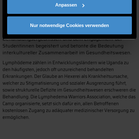
Operierten.
Anpassen
Durch den Einsatz erwarben die Studentinnen wertvolles
Praxiswissen in einem tropischen Gesundheitssystem mit
eingeschränkten Ressourcen. Prof. Dr. Israel Kafeero,
Nur notwendige Cookies verwenden
Präsident der Bugema Universität, zeigte sich von den
Behandlungsergebnissen und dem Engagement der
Studentinnen begeistert und betonte die Bedeutung
interkultureller Zusammenarbeit im Gesundheitswesen.
Lymphödeme zählen in Entwicklungsländern wie Uganda zu
den häufigsten, jedoch oft unzureichend behandelten
Erkrankungen. Der Glaube an Hexerei als Krankheitsursache,
welcher zu Stigmatisierung und sozialer Ausgrenzung führt,
sowie strukturelle Defizite im Gesundheitswesen erschweren die
Behandlung. Die Lymphedema Warriors Association, welche das
Camp organisierte, setzt sich dafür ein, allen Betroffenen
kostenlosen Zugang zu adäquater medizinischer Versorgung zu
ermöglichen.