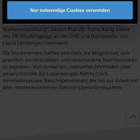
Forschung spielt. „Diese Einladung unterstreicht die hohe
Qualität unserer Lehre und Forschung. Unsere
Nur notwendige Cookies verwenden
Studierenden und Nachwuchswissenschaftlerinnen
leisten einen entscheidenden Beitrag zur medizinischen
Weiterentwicklung“, betont Prof. Dr. Thiha Aung, Leiter
des PA-Studiengangs an der THD und Doktorvater von
Laura Lemberger-Viehmann.
Die Studierenden hatten ebenfalls die Möglichkeit, sich
praktisch weiterzubilden und verschiedene Nahttechniken
zu erproben. Von einfachen, manuellen Methoden über
anspruchsvolle 3D-Laparoskopie-Nähte (nach
minimalinvasiven Bauchoperationen) bis hin zur Arbeit mit
dem roboterassistierten DaVinci-Operationssystem.