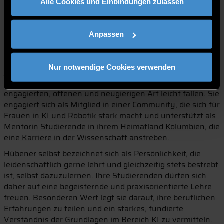
Alle Cookies und Einbindungen zulassen
wichtig. So strebt sie Kooperationen mit Partnern anderer
Hochschulen und Universitäten in Deutschland und im
Ausland an. Das internationale Umfeld der THD sieht sie
Anpassen
als Chance, um mit Studierenden aus aller Welt
zusammenzuarbeiten. Dabei liegt es ihr besonders am
Herzen, als Vorbild für Studentinnen zu wirken und mehr
Nur notwendige Cookies verwenden
junge Frauen zu motivieren, eine Karriere in Wissenschaft
und Technik einzuschlagen. Das dürfte Hübener mit ihrer
engagierten, offenen und neugierigen Art leicht fallen. Sie
engagiert sich als Mitglied in einer Community, die sich für
Frauen in KI und Robotik stark macht und unterstützt als
Mentorin Studierende in ihrem Heimatland Kolumbien, die
eine Karriere in der Wissenschaft anstreben.
Hübener selbst bezeichnet sich als Persönlichkeit, die
leidenschaftlich gerne lehrt und gleichzeitig stets bestrebt
ist, selbst dazuzulernen. Ihre Studierenden dürfen sich
daher auf eine begeisternde und praxisorientierte Lehre
freuen. Besonderen Wert legt sie darauf, ihre beruflichen
Erfahrungen zu teilen und ein starkes, fundierte
Verständnis der Grundlagen im Bereich KI zu vermitteln.