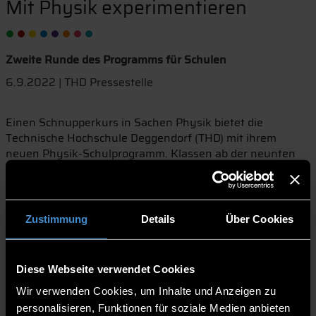
Mit Physik experimentieren
Zweite Runde des Programms für Schulen
6.9.2022 | THD Pressestelle
Einen Schnupperkurs in Sachen Physik bietet die
Technische Hochschule Deggendorf (THD) mit ihrem
neuen Physik-Schulprogramm. Klassen ab der neunten
Jahrgangsstufe aller Schultypen sind herzlich eingeladen,
zwei Stunden lang zu experimentieren und die Labore der
Fakultät Angewandte Naturwissenschaften und
Wirtschaftsingenieurwesen zu erkunden. Am 10. und 11.
Zustimmung
Details
Über Cookies
November geht das Programm in die zweite Runde,
Anmeldungen sind ab jetzt möglich.
„Unser neues Schulprogramm kommt super an“, weiß
Diese Webseite verwendet Cookies
Andrea Stelzl, Leiterin des MINT-Teams der THD. Sie und
Wir verwenden Cookies, um Inhalte und Anzeigen zu
ihre Kolleginnen und Kollegen konzipierten das
personalisieren, Funktionen für soziale Medien anbieten
Programm. Sowohl die bereits eingegangenen