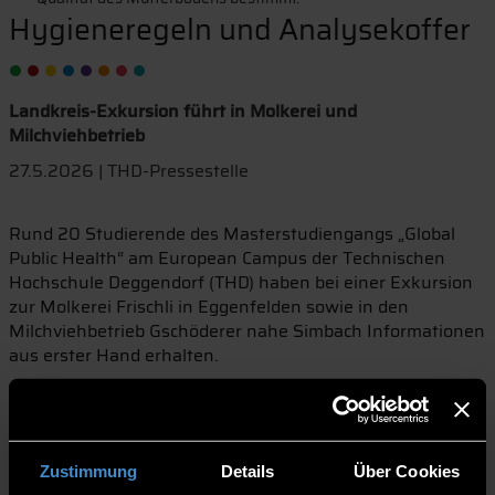
Hygieneregeln und Analysekoffer
Landkreis-Exkursion führt in Molkerei und
Milchviehbetrieb
27.5.2026 | THD-Pressestelle
Rund 20 Studierende des Masterstudiengangs „Global
Public Health“ am European Campus der Technischen
Hochschule Deggendorf (THD) haben bei einer Exkursion
zur Molkerei Frischli in Eggenfelden sowie in den
Milchviehbetrieb Gschöderer nahe Simbach Informationen
aus erster Hand erhalten.
In der Molkerei erklärte die Qualitätsmanagement-
Beauftragte, Elke Zauner, der Besuchergruppe die
Produktionsabläufe. Dazu zählen hohe Standards bei der
Hygiene inklusive der ständigen Überprüfung der
Zustimmung
Details
Über Cookies
Lebensmittelsicherheit, kurz HACCP genannt.