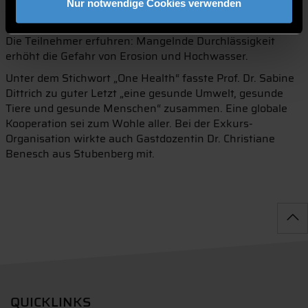
Nur notwendige Cookies verwenden
Versickerungsprobe verdeutlichte, inwieweit der Boden
das eindringende Wasser in tiefere Schichten durchlässt.
Die Teilnehmer erfuhren: Mangelnde Durchlässigkeit
erhöht die Gefahr von Erosion und Hochwasser.
Unter dem Stichwort „One Health“ fasste Prof. Dr. Sabine
Dittrich zu guter Letzt „eine gesunde Umwelt, gesunde
Tiere und gesunde Menschen“ zusammen. Eine globale
Kooperation sei zum Wohle aller. Bei der Exkurs-
Organisation wirkte auch Gastdozentin Dr. Christiane
Benesch aus Stubenberg mit.
QUICKLINKS