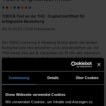
TOEIC®-Test an der THD - Englischzertifikat für
erfolgreiche Bewerbung
28.10.2022 | THD Pressestelle
Der TOEIC Listening & Reading Online deckt die beiden
Kompetenzen Hörverstehen und Leseverstehen ab. Die
THD bietet hier am 9. Dezember ab 10 Uhr den nächsten
Prüfungstermin an, auch für externe Kandidatinnen und
Kandidaten.
Als Welt- und Handelssprache ist Englisch nicht mehr aus
dem Arbeitsleben wegzudenken. In vielen Berufen ist es
Zustimmung
Details
Über Cookies
bereits zur Einstellungsvoraussetzung geworden. Auch
das Angebot an englischsprachigen Studiengängen im In-
und Ausland wächst im Zuge der Globalisierung immer
Diese Webseite verwendet Cookies
weiter. Wer sich also demnächst bei einem internationalen
Arbeitgeber oder für ein englischsprachiges Studium
Wir verwenden Cookies, um Inhalte und Anzeigen zu