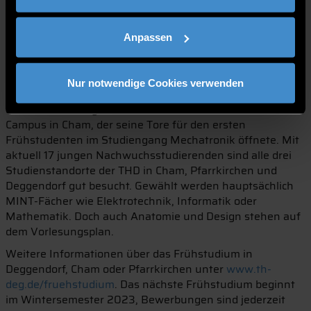
Deggendorf mit der THD. In beiden Programmen können
die Teilnehmenden ihre Interessen verfolgen und
Schulstoff vertiefen. Die Frühstudierenden besuchen ein
Anpassen
Semester lang, die WTOlerinnen und WTOler über zwei
Semester Vorlesungen ihrer Wahl und Englischkurse an
der THD. Die Seminararbeit zu einem wissenschaftlichen
Nur notwendige Cookies verwenden
Thema bearbeiten die Teilnehmerinnen und Teilnehmer
am Ende des Programms. Erstmals dabei war der THD-
Campus in Cham, der seine Tore für den ersten
Frühstudenten im Studiengang Mechatronik öffnete. Mit
aktuell 17 jungen Nachwuchsstudierenden sind alle drei
Studienstandorte der THD in Cham, Pfarrkirchen und
Deggendorf gut besucht. Gewählt werden hauptsächlich
MINT-Fächer wie Elektrotechnik, Informatik oder
Mathematik. Doch auch Anatomie und Design stehen auf
dem Vorlesungsplan.
Weitere Informationen über das Frühstudium in
Deggendorf, Cham oder Pfarrkirchen unter
www.th-
deg.de/fruehstudium
. Das nächste Frühstudium beginnt
im Wintersemester 2023, Bewerbungen sind jederzeit