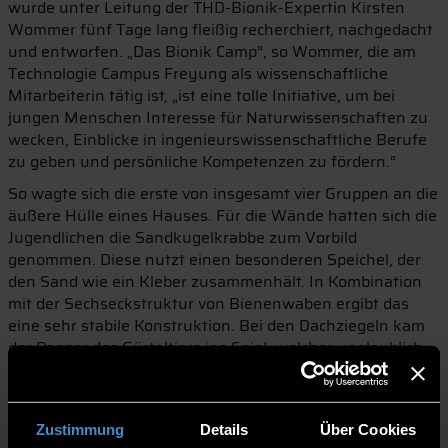
wurde unter Leitung der THD-Bionik-Expertin Kirsten
Wommer fünf Tage lang fleißig recherchiert, nachgedacht
und entworfen. „Das Bionik Camp“, so Wommer, die am
Technologie Campus Freyung als wissenschaftliche
Mitarbeiterin tätig ist, „ist eine tolle Initiative, um bei
jungen Menschen Interesse für Naturwissenschaften zu
wecken, Einblicke in ingenieurswissenschaftliche Berufe
zu geben und persönliche Kompetenzen zu fördern.“
So wagte sich die erste von insgesamt vier Gruppen an die
äußere Hülle eines Hauses. Für die Wände hatten sich die
Jugendlichen die Sandkugelkrabbe zum Vorbild
genommen. Diese nutzt einen besonderen Speichel, der
den Sand wie ein Kleber zusammenhält. In Kombination
mit der Sechseckstruktur von Bienenwaben ergibt das
eine sehr stabile Konstruktion. Bei den Dachziegeln kam
der Panzer des Gürteltiers ins Spiel, welcher unglaublich
robust ist, aber auch flexibel und außerdem noch
schmutz- und wasserabweisend.
Mit der Gebäudemodularität beschäftigte sich die zweite
Zustimmung
Details
Über Cookies
Gruppe. Hier ging es um verschiebbare und veränderbare