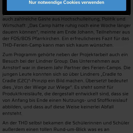
Nur notwendige Cookies verwenden
und Ergebnisse präsentieren. Im Glashaus an der THD
nicht nur die sichtbar stolzen Eltern mit dabei, sondern
auch zahlreiche Gäste aus Hochschulleitung, Politik und
Wirtschaft. „Das Camp hätte ruhig noch eine Woche länger
dauern können“, meinte am Ende Johann, Teilnehmer aus
der FOS/BOS Pfarrkirchen. Ein erfreulicheres Fazit für das
THD-Ferien-Camp kann man sich kaum wünschen.
Zum Programm gehörte neben der Projektarbeit auch ein
Besuch bei der Lindner Group. Das Unternehmen aus
Arnstorf war in diesem Jahr Partner des Ferien-Camps. Die
jungen Leute konnten sich so über Lindners „Cradle to
Cradle (C2C)“-Prinzip ein Bild machen. Übersetzt bedeutet
dies „Von der Wiege zur Wiege“. Es steht somit für
Produktkreisläufe, die dergestalt entwickelt sind, dass sie
von Anfang bis Ende einen Nutzungs- und Stoffkreislauf
abbilden, und dass auf diese Weise keinerlei Abfall
entsteht.
An der THD selbst bekamen die Schülerinnen und Schüler
außerdem einen tollen Rund-um-Blick was es an