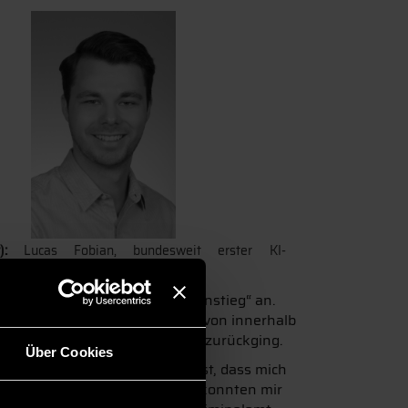
at):
Lucas Fobian, bundesweit erster KI-
lvent.
alig den sogenannten „Quereinstieg“ an.
en Erwerb der KI-Kompetenzen von innerhalb
or Prof. Dr. Dr. Heribert Popp zurückging.
Über Cookies
nen Informatik stellte ich fest, dass mich
 den Quereinstieg an. Dadurch konnten mir