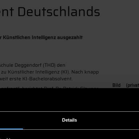
ent Deutschlands
r Künstlichen Intelligenz ausgezahlt
schule Deggendorf (THD) den
u Künstlicher Intelligenz (KI). Nach knapp
eit erste KI-Bachelorabsolvent.
Bild (priv
efragt“, berichtet Prof. Dr. Patrick Glauner.
Bachelorabso
cht drei bis vier Jahre auf die ersten
tart des neuen Studiengangs bot die THD daher damals einm
 technischen Studienabschluss oder Studienfachwechslern d
aligen und mittlerweile pensionierten Studiengangskoordinat
Details
on sofort überzeugt: „Während meines Studiums der Allgemei
iert. Glücklicherweise bot die THD genau zu diesem Zeitpunkt