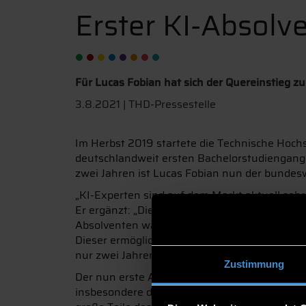
Erster KI-Absolv
Für Lucas Fobian hat sich der Quereinstieg zu
3.8.2021 | THD-Pressestelle
Im Herbst 2019 startete die Technische Hoch
deutschlandweit ersten Bachelorstudiengang z
zwei Jahren ist Lucas Fobian nun der bundesw
„KI-Experten sind auf dem Markt aktuell sehr g
Er ergänzt: „Die Unternehmen können jedoch ni
Absolventen warten“. Neben dem regulären S
Dieser ermöglichte Berufstätigen mit einem
nur zwei Jahren. Ein Konzept, das auf den dam
Zustimmung
Der nun erste Absolvent Lucas Fobian war dav
insbesondere der Teilbereich der KI interess