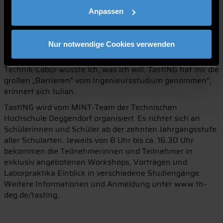
das Wunschstudium an der THD gefunden. So auch Julian
Anpassen
Lorenz, der 2017 bei TastING dabei war und mittlerweile
dual Elektrotechnik an der THD studiert: „An TastING hat
mir so ziemlich alles gefallen. Von den spannenden
Nur notwendige Cookies verwenden
Vorträgen der Professoren bis hin zum selbstständigen
Arbeiten in den Laboren. Spätestens beim Löten im E-
Technik-Labor wusste ich, was ich will. TastING hat mir die
großen „Barrieren“ vom Ingenieursstudium genommen“,
erinnert sich Julian.
TastING wird vom MINT-Team der Technischen
Hochschule Deggendorf organisiert. Es richtet sich an
Schülerinnen und Schüler ab der zehnten Jahrgangsstufe
aller Schularten. Jeweils von 8 Uhr bis ca. 16.30 Uhr
bekommen die Teilnehmerinnen und Teilnehmer in
exklusiv angebotenen Workshops, Vorträgen und
Laborpraktika Einblick in verschiedene Studiengänge.
Weitere Informationen und Anmeldung unter www.th-
deg.de/tasting.