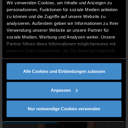
Wir verwenden Cookies, um Inhalte und Anzeigen zu
personalisieren, Funktionen für soziale Medien anbieten
zu können und die Zugriffe auf unsere Website zu
Dr. Jane Käser
analysieren. Außerdem geben wir Informationen zu Ihrer
Verwendung unserer Website an unsere Partner für
Wissenschaftliche Mitarbeiterin
soziale Medien, Werbung und Analysen weiter. Unsere
Partner führen diese Informationen möglicherweise mit
weiteren Daten zusammen, die Sie ihnen bereitgestellt
haben oder die sie im Rahmen Ihrer Nutzung der Dienste
gesammelt haben.
Alle Cookies und Einbindungen zulassen
Anpassen
Nur notwendige Cookies verwenden
Özgür Ozan Kaynak, M.Sc.
Wissenschaftlicher Mitarbeiter