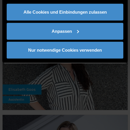
Kathrin Braunersreuther
gesammelt haben.
Assistentin
Alle Cookies und Einbindungen zulassen
Anpassen
Nur notwendige Cookies verwenden
Elisabeth Goos
Assistentin