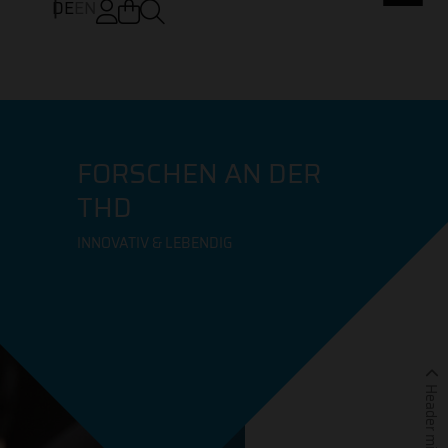
DE
EN
FORSCHEN AN DER
THD
INNOVATIV & LEBENDIG
Header minimieren