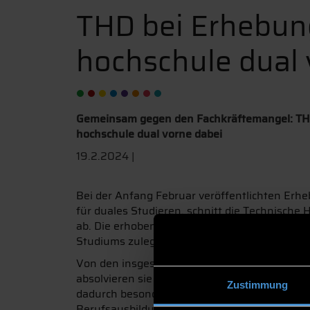
THD bei Erhebun
hochschule dual 
Gemeinsam gegen den Fachkräftemangel: TH
hochschule dual vorne dabei
19.2.2024 |
Bei der Anfang Februar veröffentlichten Erh
für duales Studieren, schnitt die Technische
ab. Die erhobenen Daten beziehen sich auf S
Studiums zulegen konnte.
Von den insgesamt 8.500 Studierenden der TH
absolvieren sie entweder ein Verbundstudium 
Zustimmung
dadurch besonders gut ausgebildete Fachkräft
Berufsausbildung im Betrieb verbindet, oder 