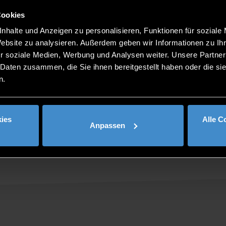
dualen Studium ist da. „Die Zahlen der Erhebung von hochsc
Cookies
arf für ein praxisorientiertes Studium in enger Verzahnung
ie Möginger vom Career Service der THD. „Das duale Studium, 
nhalte und Anzeigen zu personalisieren, Funktionen für soziale
aktuell herrschenden Fachkräftemangel“, so Möginger weiter.
Website zu analysieren. Außerdem geben wir Informationen zu I
r soziale Medien, Werbung und Analysen weiter. Unsere Partner
mit vertiefter Praxis werden an der THD studiengangübergr
 Daten zusammen, die Sie ihnen bereitgestellt haben oder die s
 Studierenden eine Vielzahl an Möglichkeiten und Vorteilen
n.
Mail an
dual@th-deg.de
wenden. Weitere Informationen find
.
ies
Alle C
Anpassen