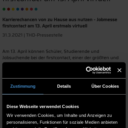
Karrierechancen von zu Hause aus nutzen - Jobmesse
firstcontact am 13. April erstmals virtuell
31.3.2021 | THD-Pressestelle
Am 13. April können Schüler, Studierende und
Jobsuchende bei der firstcontact, einer der größten und
erfolgreichsten Firmenkontaktmessen Niederbayern’s,
Kontakte zu Unternehmen knüpfen. Die Messe findet von
10 Uhr bis 15 Uhr virtuell statt, was es den Besuchern
ermöglicht, bequem von zu Hause aus teilzunehmen.
Zustimmung
Details
Über Cookies
Obwohl die firstcontact von den Deggendorfer Stadthallen
auf eine Onlineplattform ausweichen muss, bietet sie den
Besuchern wieder unzählige und einmalige
Diese Webseite verwendet Cookies
Karrieremöglichkeiten. Insgesamt sind 110 Unternehmen
Wir verwenden Cookies, um Inhalte und Anzeigen zu
an Bord und präsentieren sich den virtuellen Besuchern in
personalisieren, Funktionen für soziale Medien anbieten
gewohnt professionellem Umfeld. Das neue Format bietet