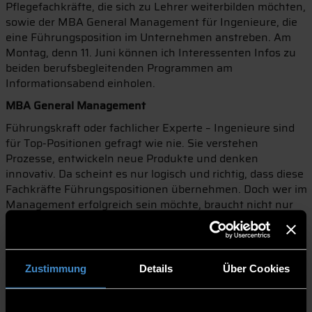
Pflegefachkräfte, die sich zu Lehrer weiterbilden möchten,
sowie der MBA General Management für Ingenieure, die
eine Führungsposition im Unternehmen anstreben. Am
Montag, denn 11. Juni können ich Interessenten Infos zu
beiden berufsbegleitenden Programmen am
Informationsabend einholen.
MBA General Management
Führungskraft oder fachlicher Experte – Ingenieure sind
für Top-Positionen gefragt wie nie. Sie verstehen
Prozesse, entwickeln neue Produkte und denken
innovativ. Da scheint es nur logisch und richtig, dass diese
Fachkräfte Führungspositionen übernehmen. Doch wer im
Management erfolgreich sein möchte, braucht nicht nur
fachliches Wissen, von ihm wird auch wirtschaftliches
Denken gefordert. Der MBA General Management schlägt
die Brücke zwischen Fach- und Managementkompetenz,
gespickt mit BWL-Wissen. Besonders interessant ist der
Zustimmung
Details
Über Cookies
MBA daher für Ingenieure und Akademiker aus anderen
Bereichen, da sie hier diese Kompetenzen zu ihrem
Fachwissen hinzugewinnen. Das Studium dauert vier