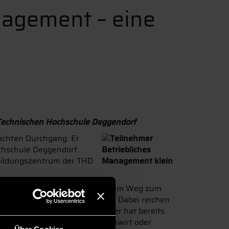
nagement – eine
Technischen Hochschule Deggendorf
achten Durchgang. Er
chschule Deggendorf
bildungszentrum der THD
inden sich 88 Studierende auf dem Weg zum
n Bereich weiterbilden möchten. Dabei reichen
e große Mehrheit der Teilnehmer hat bereits
wie beispielsweise einen Fachwirt oder