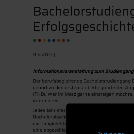
Bachelorstudien
Erfolgsgeschicht
9.8.2017 |
Informationsveranstaltung zum Studiengang
Der berufsbegleitende Bachelorstudiengang 
gehört zu den ersten und erfolgreichsten A
(THD). Wer im März gerne einsteigen möchte
informieren.
Jedes Jahr starten zwischen 25 und 30 Studi
Bachelorabschluss. Der Studiengang richtet si
die Tätigkeitsfelder der Studierenden von de
eine abgeschlossene kaufmännische Berufsaus