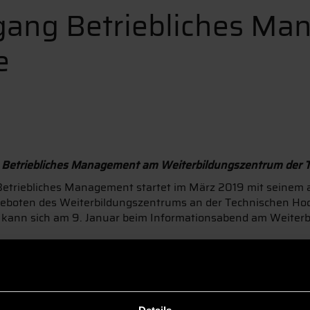
gang Betriebliches Ma
e
 Betriebliches Management am Weiterbildungszentrum der 
Betriebliches Management startet im März 2019 mit seinem 
ngeboten des Weiterbildungszentrums an der Technischen Ho
, kann sich am 9. Januar beim Informationsabend am Weiter
erende im Bachelor Betriebliches Management. Derzeit bef
ch an alle Berufstätigen, die sich im betriebswirtschaftliche
n Bereichen Einkauf über Personal bis hin zum Marketing. Di
bildung und häufig eine darauf aufbauende Weiterbildung, 