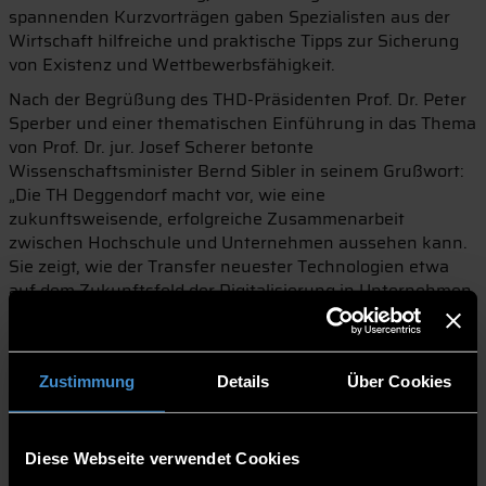
spannenden Kurzvorträgen gaben Spezialisten aus der
Wirtschaft hilfreiche und praktische Tipps zur Sicherung
von Existenz und Wettbewerbsfähigkeit.
Nach der Begrüßung des THD-Präsidenten Prof. Dr. Peter
Sperber und einer thematischen Einführung in das Thema
von Prof. Dr. jur. Josef Scherer betonte
Wissenschaftsminister Bernd Sibler in seinem Grußwort:
„Die TH Deggendorf macht vor, wie eine
zukunftsweisende, erfolgreiche Zusammenarbeit
zwischen Hochschule und Unternehmen aussehen kann.
Sie zeigt, wie der Transfer neuester Technologien etwa
auf dem Zukunftsfeld der Digitalisierung in Unternehmen
hinein erfolgreich gestaltet werden kann – auch mit
diesem Symposium. Forschung ist der Motor des
Fortschritts. Vonseiten des Freistaats investieren wir
Zustimmung
Details
Über Cookies
daher massiv an unseren Hochschulen in den Ausbau
entscheidender Zukunftsfelder. So legen wir die
Grundlage für Innovationen in Wissenschaft und
Wirtschaft.“
Diese Webseite verwendet Cookies