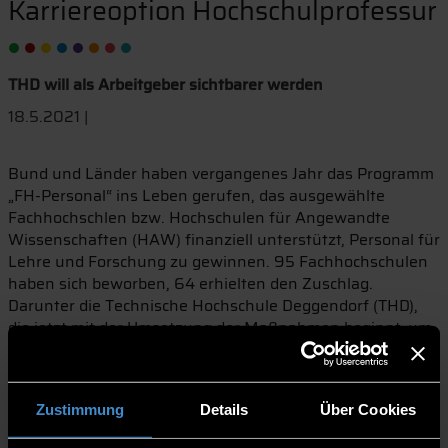
Karriereoption Hochschulprofessur
THD will als Arbeitgeber sichtbarer werden
18.5.2021 |
Bund und Länder haben vergangenes Jahr das Programm
„FH-Personal“ ins Leben gerufen, das ausgewählte
Fachhochschlen bzw. Hochschulen für Angewandte
Wissenschaften (HAW) finanziell unterstützt, Personal für
Lehre und Forschung zu gewinnen. 95 Fachhochschulen
haben sich beworben, 64 erhielten den Zuschlag.
Darunter die Technische Hochschule Deggendorf (THD),
die jetzt mit der Umsetzung der Maßnahmen beginnt, um
die Karriereoption einer Hochschulprofessur zu stärken.
Auf der Suche nach Professorennachwuchs sind
Hochschulen für Angewandte Wissenschaften harter
Zustimmung
Details
Über Cookies
Konkurrenz ausgesetzt. Geeignete Bewerber mit der
entsprechenden Berufserfahrung lockt häufig eine