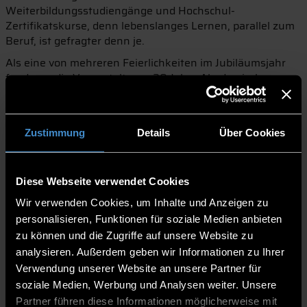
Weiterbildungsstudiengänge und Hochschul-
Zertifikatskurse, denn lebenslanges Lernen, parallel zum
Beruf, ist gefragter denn je.
Als eine von mehreren Feierlichkeiten im Jubiläumsjahr
fand nun die Veranstaltung „20 Jahre Akademische
Weiterbildung an der THD“ statt. Zahlreiche Gäste folgten
der Einladung ins urige Nothaft-Gewölbe nach
Hengersberg, darunter zahlreiche Absolvent:innen und
Zustimmung
Details
Über Cookies
aktuell Studierende aus nah und fern, zum Beispiel aus
Deggendorf und Umgebung, aber auch aus anderen
Bundesländern wie Niedersachsen, Hessen und
Brandenburg. Einer der Gäste ist Absolvent Christian
Diese Webseite verwendet Cookies
Fenzl. Sein Ausbildungsweg steht exemplarisch für so
Wir verwenden Cookies, um Inhalte und Anzeigen zu
viele Teilnehmer:innen, die sich im Laufe ihres
personalisieren, Funktionen für soziale Medien anbieten
Berufslebens für eine akademische Weiterbildung
zu können und die Zugriffe auf unsere Website zu
entscheiden. Fenzl machte zunächst eine Ausbildung am
analysieren. Außerdem geben wir Informationen zu Ihrer
Bezirkskrankenhaus Mainkofen, danach absolvierte er
Verwendung unserer Website an unsere Partner für
das Abitur und später ein Diplomstudium. Als Aufgaben
soziale Medien, Werbung und Analysen weiter. Unsere
und Verantwortungsbereiche im Beruf immer weiter
Partner führen diese Informationen möglicherweise mit
stiegen, entschloss sich der gebürtige Deggendorfer im