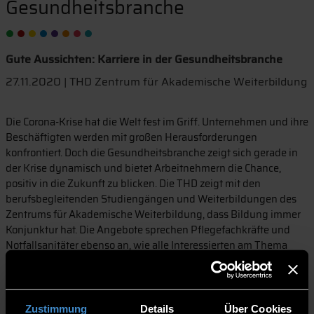
Gesundheitsbranche
Gute Aussichten: Karriere in der Gesundheitsbranche
27.11.2020 | THD Zentrum für Akademische Weiterbildung
Die Corona-Krise hat die Welt fest im Griff. Unternehmen und ihre
Beschäftigten werden mit großen Herausforderungen
konfrontiert. Doch die Gesundheitsbranche zeigt sich gerade in
der Krise dynamisch und bietet Arbeitnehmern die Chance,
positiv in die Zukunft zu blicken. Die THD zeigt mit den
berufsbegleitenden Studiengängen und Weiterbildungen des
Zentrums für Akademische Weiterbildung, dass Bildung immer
Konjunktur hat. Die Angebote sprechen Pflegefachkräfte und
Notfallsanitäter ebenso an, wie alle Interessierten am Thema
Gesundheit in Unternehmen.
Im Dezember finden zahlreiche Online-Informationsabende statt,
Start ist jeweils um 18 Uhr. Die Teilnahme an den
Zustimmung
Details
Über Cookies
Informationsabenden ist kostenlos und unverbindlich, eine