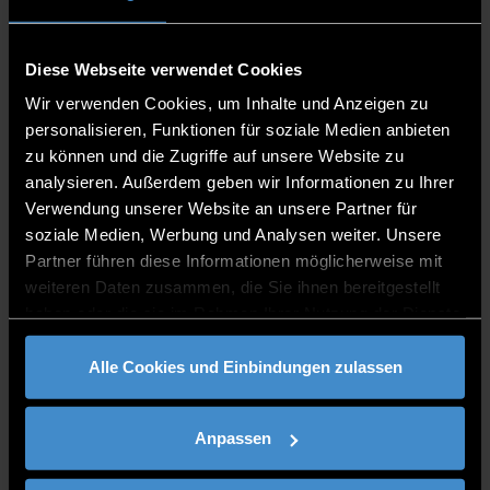
Anmeldung ist erbeten. Interessierte können sich an Valerie
Lenssens, Weiterbildungsreferentin der THD, per E-Mail
(
valerie.lenssens@th-deg.de
) wenden. Alle Veranstaltungen
Diese Webseite verwendet Cookies
sind im Internet über den Veranstaltungskalender der THD zu
Wir verwenden Cookies, um Inhalte und Anzeigen zu
finden:
https://www.th-deg.de/veranstaltungen
. Mit der
personalisieren, Funktionen für soziale Medien anbieten
Filtereinstellung „Informationen für: Weiterbildung“ erscheinen
zu können und die Zugriffe auf unsere Website zu
alle Termine auf einen Blick.
analysieren. Außerdem geben wir Informationen zu Ihrer
Mit dem
Hochschulzertifikat Systemische Prozessberatung im
Verwendung unserer Website an unsere Partner für
betrieblichen Gesundheitsmanagement (BGM)
erwerben
soziale Medien, Werbung und Analysen weiter. Unsere
Teilnehmer wichtiges Rüstzeug. So können sie ein BGM im
Partner führen diese Informationen möglicherweise mit
Unternehmen etablieren und einen wertvollen Beitrag zur
weiteren Daten zusammen, die Sie ihnen bereitgestellt
Mitarbeiterzufriedenheit leisten. Infoabendtermin ist Dienstag, 1.
haben oder die sie im Rahmen Ihrer Nutzung der Dienste
Dezember 2020.
gesammelt haben.
Notfallsanitäter können an der THD berufsbegleitend den
Alle Cookies und Einbindungen zulassen
Bachelor Pädagogik im Rettungswesen
studieren. Die
Studierenden komplettieren durch das Studium ihre
Kompetenzen, um an Berufsfachschulen angehende
Anpassen
Notfallsanitäter unterrichten zu können.
Daneben qualifiziert der berufsbegleitende