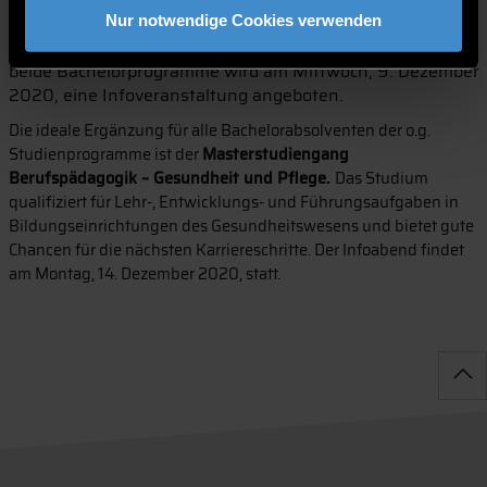
Bachelorstudiengang Pflegepädagogik
Pflegefachkräfte
Nur notwendige Cookies verwenden
für die weitere Karriere als Lehrkraft für Pflegeberufe. Für
beide Bachelorprogramme wird am Mittwoch, 9. Dezember
2020, eine Infoveranstaltung angeboten.
Die ideale Ergänzung für alle Bachelorabsolventen der o.g.
Studienprogramme ist der
Masterstudiengang
Berufspädagogik – Gesundheit und Pflege.
Das Studium
qualifiziert für Lehr-, Entwicklungs- und Führungsaufgaben in
Bildungseinrichtungen des Gesundheitswesens und bietet gute
Chancen für die nächsten Karriereschritte. Der Infoabend findet
am Montag, 14. Dezember 2020, statt.