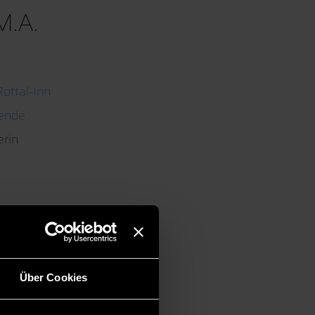
M.A.
ottal-Inn
tende
erin
Über Cookies