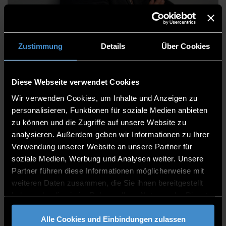
Albert Schreiner
Zustimmung
Details
Über Cookies
Diese Webseite verwendet Cookies
Fakultät Maschinenbau und Mechatronik
Wir verwenden Cookies, um Inhalte und Anzeigen zu
Mitarbeitende
personalisieren, Funktionen für soziale Medien anbieten
zu können und die Zugriffe auf unsere Website zu
Mitarbeiter
analysieren. Außerdem geben wir Informationen zu Ihrer
Verwendung unserer Website an unsere Partner für
C 219
soziale Medien, Werbung und Analysen weiter. Unsere
0991/3615-352
Partner führen diese Informationen möglicherweise mit
weiteren Daten zusammen, die Sie ihnen bereitgestellt
haben oder die sie im Rahmen Ihrer Nutzung der Dienste
gesammelt haben.
Alle Cookies und Einbindungen zulassen