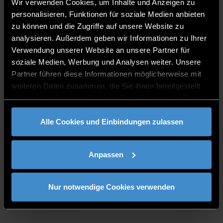
Wir verwenden Cookies, um Inhalte und Anzeigen zu
BDO-Stiftungsprofessur
personalisieren, Funktionen für soziale Medien anbieten
zu können und die Zugriffe auf unsere Website zu
analysieren. Außerdem geben wir Informationen zu Ihrer
Verwendung unserer Website an unsere Partner für
LABORE
soziale Medien, Werbung und Analysen weiter. Unsere
Partner führen diese Informationen möglicherweise mit
BDO-Stiftungslabor
weiteren Daten zusammen, die Sie ihnen bereitgestellt
haben oder die sie im Rahmen Ihrer Nutzung der Dienste
gesammelt haben.
Alle Cookies und Einbindungen zulassen
FORSCHUNGS- UND LEHRGEBIETE
Anpassen
Digitale Forensik und Analyse
Managementinformationssysteme
Finanzaufsicht und Wirtschaftsprüfung
Nur notwendige Cookies verwenden