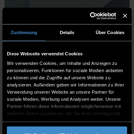
Andreas Popp, M.Sc.
Zustimmung
Details
Über Cookies
Institute
Diese Webseite verwendet Cookies
Wir verwenden Cookies, um Inhalte und Anzeigen zu
Institut ProtectIT
personalisieren, Funktionen für soziale Medien anbieten
Laboringenieur
zu können und die Zugriffe auf unsere Website zu
Laboringenieur
analysieren. Außerdem geben wir Informationen zu Ihrer
Verwendung unserer Website an unsere Partner für
ITC2+ 1.02
soziale Medien, Werbung und Analysen weiter. Unsere
Partner führen diese Informationen möglicherweise mit
0991/3615-534
weiteren Daten zusammen, die Sie ihnen bereitgestellt
haben oder die sie im Rahmen Ihrer Nutzung der Dienste
gesammelt haben.