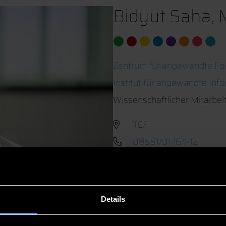
Bidyut Saha, 
Zentrum für angewandte Fo
Institut für angewandte Inf
Wissenschaftlicher Mitarbei
TCF
08551/91764-12
Details