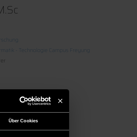
M.Sc
rschung
ormatik - Technologie Campus Freyung
ter
Über Cookies