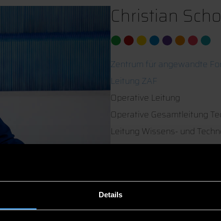
Christian Scho
Zentrum für angewandte Fo
Leitung ZAF
Operative Leitung
Operative Gesamtleitung T
Leitung Wissens- und Techn
ITC2 3.05
0991/3615-308
Details