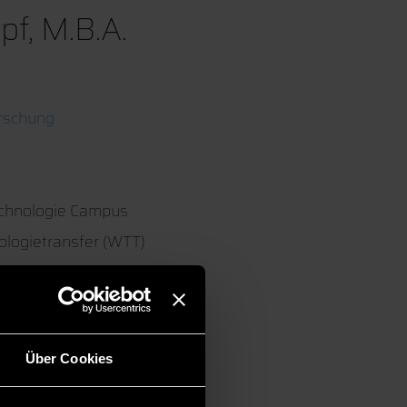
pf, M.B.A.
rschung
echnologie Campus
ologietransfer (WTT)
Über Cookies