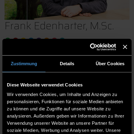
Frank Edenharter, M.Sc.
Stadt- und Regionalentwicklung
Smart Region
Zustimmung
Details
Über Cookies
Digitale Bürgerpartizipation
Raumphänomenologie
Diese Webseite verwendet Cookies
Zentrum für angewandte Forschung
Wir verwenden Cookies, um Inhalte und Anzeigen zu
Technologie Campus Grafenau
personalisieren, Funktionen für soziale Medien anbieten
zu können und die Zugriffe auf unsere Website zu
Wissenschaftlicher Mitarbeiter
analysieren. Außerdem geben wir Informationen zu Ihrer
Verwendung unserer Website an unsere Partner für
Grafenau
soziale Medien, Werbung und Analysen weiter. Unsere