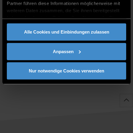
08552/975620-37
Partner führen diese Informationen möglicherweise mit
weiteren Daten zusammen, die Sie ihnen bereitgestellt
haben oder die sie im Rahmen Ihrer Nutzung der Dienste
gesammelt haben.
Alle Cookies und Einbindungen zulassen
PUBLIKATIONEN
Anpassen
Nur notwendige Cookies verwenden