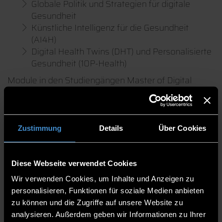
Globale Politik und Strategien für digitale
Gesundheit
Künstliche Intelligenz für die Gesundheit
(AI4H)
Digital Health Twins (DHT) und Personalisierte
Gesundheit (10P-Health)
Module in den Studiengängen Master of Digital
Health (MDH), Master of Global Public Health (GPH)
und Bachelor of Health Informatics (HI-B):
Grundlagen der Medizin
Zustimmung
Details
Über Cookies
Grundlagen der digitalen Gesundheit
Digitale Kodiersysteme und Standards
Digitale Gesundheitsforschung
Diese Webseite verwendet Cookies
Digitale Gesundheitsinformationssysteme
Digitales Gesundheitsmanagement
Wir verwenden Cookies, um Inhalte und Anzeigen zu
Digitale Gesundheitsanwendungen
personalisieren, Funktionen für soziale Medien anbieten
Digitale Gesundheitsökonomie und -
zu können und die Zugriffe auf unsere Website zu
management
analysieren. Außerdem geben wir Informationen zu Ihrer