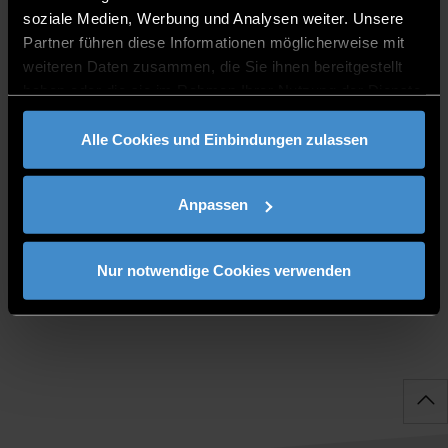
soziale Medien, Werbung und Analysen weiter. Unsere
Partner führen diese Informationen möglicherweise mit
SPRECHZEITEN
weiteren Daten zusammen, die Sie ihnen bereitgestellt
haben oder die sie im Rahmen Ihrer Nutzung der Dienste
gesammelt haben.
Montag - Donnerstag
Alle Cookies und Einbindungen zulassen
Anpassen
PUBLIKATIONEN
Nur notwendige Cookies verwenden