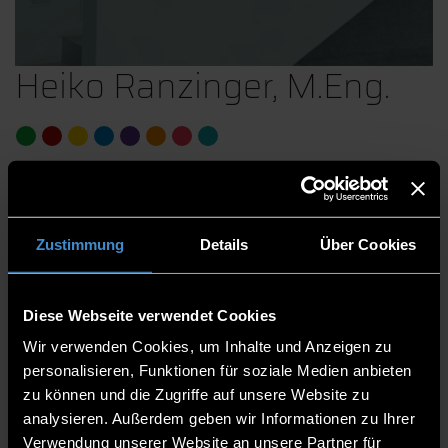
Heiko Ranzinger, M.Eng.
Fakultät Elektrotechnik und Medientechnik
Mitarbeitende
Zustimmung
Details
Über Cookies
Laboringenieur
E 218
Diese Webseite verwendet Cookies
0991/3615-551
Wir verwenden Cookies, um Inhalte und Anzeigen zu
0991/3615-599
personalisieren, Funktionen für soziale Medien anbieten
zu können und die Zugriffe auf unsere Website zu
analysieren. Außerdem geben wir Informationen zu Ihrer
Verwendung unserer Website an unsere Partner für