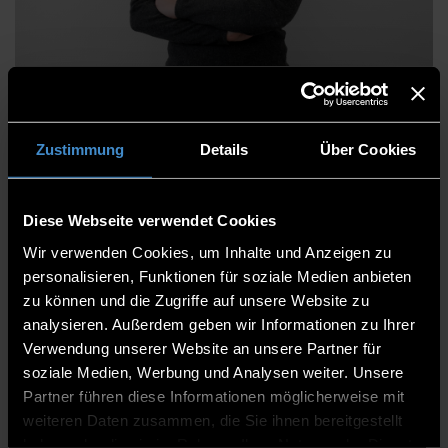
Dr. Helana Lutfi
Zustimmung
Details
Über Cookies
Fakultät European Campus Rottal-Inn
Wissenschaftliche Mitarbeitende
Diese Webseite verwendet Cookies
Wissenschaftliche Mitarbeiterin
Wir verwenden Cookies, um Inhalte und Anzeigen zu
personalisieren, Funktionen für soziale Medien anbieten
EC.B 0.16
zu können und die Zugriffe auf unsere Website zu
analysieren. Außerdem geben wir Informationen zu Ihrer
0991/3615-8816
Verwendung unserer Website an unsere Partner für
soziale Medien, Werbung und Analysen weiter. Unsere
Partner führen diese Informationen möglicherweise mit
weiteren Daten zusammen, die Sie ihnen bereitgestellt
haben oder die sie im Rahmen Ihrer Nutzung der Dienste