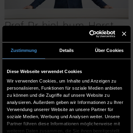
Prof. Dr. biol. hum. Horst
Kunhardt
Zustimmung
Details
Über Cookies
Fakultät Angewandte Gesundheitswissenschaften
Diese Webseite verwendet Cookies
Professorinnen und Professoren
Wir verwenden Cookies, um Inhalte und Anzeigen zu
Professor
personalisieren, Funktionen für soziale Medien anbieten
zu können und die Zugriffe auf unsere Website zu
LA 27-2.18
analysieren. Außerdem geben wir Informationen zu Ihrer
Verwendung unserer Website an unsere Partner für
0991/3615-159
soziale Medien, Werbung und Analysen weiter. Unsere
Partner führen diese Informationen möglicherweise mit
weiteren Daten zusammen, die Sie ihnen bereitgestellt