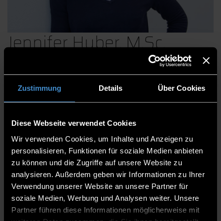
Jennifer Huber, M.Sc.
Zustimmung
Details
Über Cookies
Fakultät European Campus Rottal-Inn
Mitarbeitende
Laboringenieurin
Diese Webseite verwendet Cookies
Laboringenieurin für den Studiengang Bauprodukte-
Wir verwenden Cookies, um Inhalte und Anzeigen zu
und prozesse
personalisieren, Funktionen für soziale Medien anbieten
zu können und die Zugriffe auf unsere Website zu
analysieren. Außerdem geben wir Informationen zu Ihrer
EC.B. 1.13
Verwendung unserer Website an unsere Partner für
0991/3615-8861
soziale Medien, Werbung und Analysen weiter. Unsere
Partner führen diese Informationen möglicherweise mit